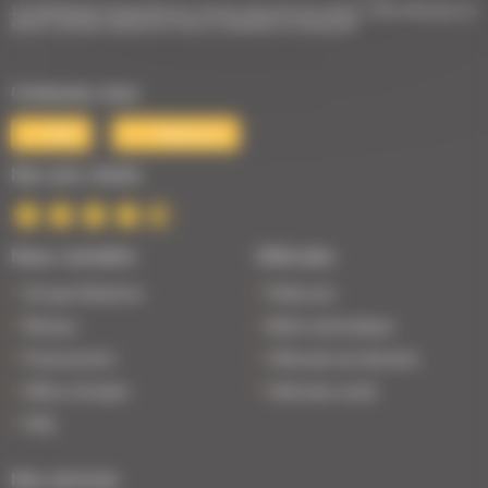
1er Distributeur Automobile de l’Ouest | 38 points de vente | 3 000 véhicules en
stock | Livraison partout en France | Satisfait ou remboursé
Contactez-nous
Mail
Téléphone
Nos avis clients
Nous connaître
Véhicules
Groupe Bodemer
Petits prix
Réseau
Boîte automatique
Financement
Véhicules de direction
Offres d'emploi
Véhicules neufs
FAQ
Nos services