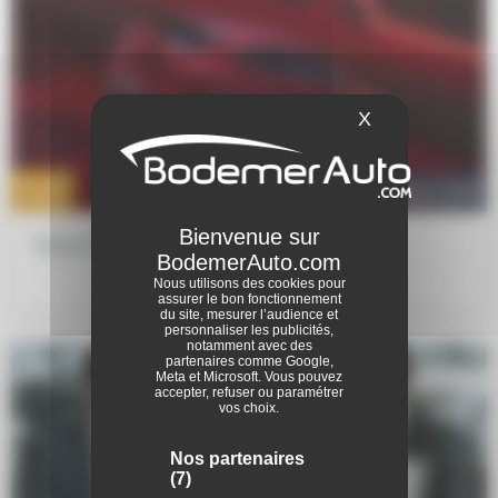
X
Masquer le ba
15 JAN
vehicules-neufs
2026
Essai Renault Nouvelle Clio
Nous utilisons des cookies pour
assurer le bon fonctionnement
du site, mesurer l’audience et
personnaliser les publicités,
notamment avec des
partenaires comme Google,
Meta et Microsoft. Vous pouvez
accepter, refuser ou paramétrer
vos choix.
Nos partenaires
(7)