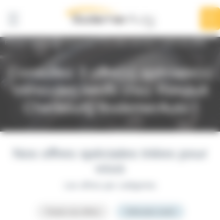
Panneau de gestion des cookies
Renault Cherbourg BodemerAuto
Les offres spéciales
Véhicules neufs
Consultez 3 offre(s) spéciale(s)
Véhicules neufs chez Renault
Cherbourg BodemerAuto !
Nos offres spéciales triées pour
vous
Les offres par catégories
Toutes nos offres
Véhicules neufs