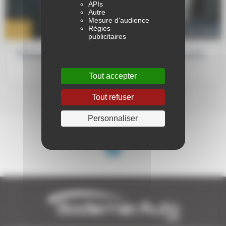
APIs
Autre
Mesure d'audience
6 NOV
Régies
vehicules-neufs
2025
publicitaires
Obtenez un audit gratuit de votre flotte automobile
Tout accepter
Tout refuser
Personnaliser
1