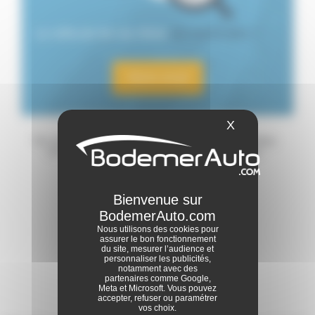
Le véhicule de vos rêves
est introuvable ?
Alerte email
X
Masquer le ba
"Un crédit vous engage et doit être remboursé. Vérifiez
vos capacités de remboursement avant de vous
engager."
1
Nous utilisons des cookies pour
assurer le bon fonctionnement
du site, mesurer l’audience et
personnaliser les publicités,
notamment avec des
partenaires comme Google,
Meta et Microsoft. Vous pouvez
accepter, refuser ou paramétrer
vos choix.