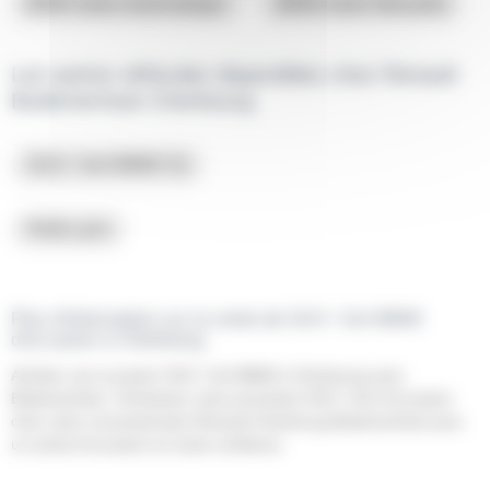
BMW boite Automatique
BMW boite Manuelle
Les autres véhicules disponibles chez Renault
BodemerAuto Cherbourg
SUV / 4x4 BMW X1
Petits prix
Plus d'information sur la vente de SUV / 4x4 BMW
d'occasion à Cherbourg
Acheter une occasion SUV / 4x4 BMW à Cherbourg avec
BodemerAuto. Choisissez votre prochaine SUV / 4x4 d'occasion
chez votre concessionaire Renault Cherbourg BodemerAuto pour
un achat d'occasion en toute confiance.