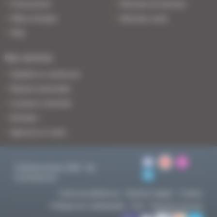
Financement
Véhicules de direction
Offres d'emploi
Véhicules neufs
FAQ
Nos services
Satisfait ou remboursé
Reprise automobile
Livraison à domicile
Entretien
Agences en vente
© BodemerAuto 2026 - By
Francepronet
Centre de préférences
Mentions légales
Cookies
Politique de confidentialité
CGV
Paiement sécurisé