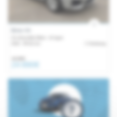
Kilométrage
Budget
Énergie
Bmw X4
X4 xDrive30d 258ch - M Sport
Boîte
2016 -
99 311 km
Cherbourg
de
25 290€
24 890€
vitesse
Couleurs
Emission
Équipements