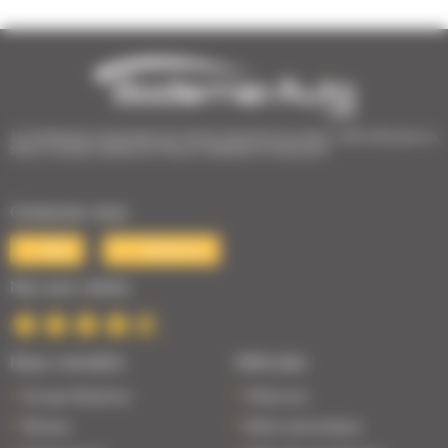
1er Distributeur Automobile de l’Ouest | 38 points de vente | 3 000 véhicules en
stock | Livraison partout en France | Satisfait ou remboursé
Contactez-nous
Mail
Téléphone
Nos avis clients
Nous connaître
Véhicules
Groupe Bodemer
Petits prix
Réseau
Boîte automatique