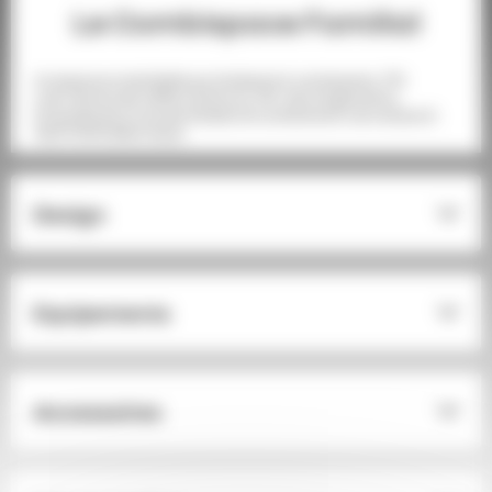
Le Combispace Familial
Un espace modulable qui s’adapte à vos besoins, 775
L de volume de coffre minimum, 49 L de rangements,
14 systèmes avancés d’aide à la conduite et une version E-
Tech 100% électrique.
Design
Equipements
Accessoires