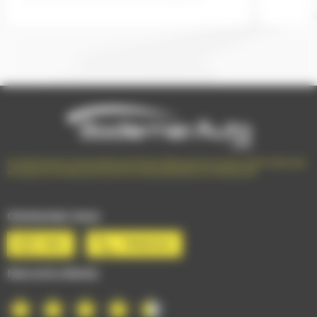
1er Distributeur Automobile de l’Ouest | 38 points de vente | 3 000 véhicules
en stock | Livraison partout en France | Satisfait ou remboursé
Contactez-nous
Mail
Téléphone
Nos avis clients