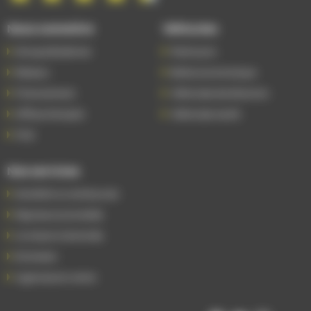
Nous connaître
Véhicules
Groupe Bodemer
Petits prix
Réseau
Boîte automatique
Financement
Véhicules de direction
Offres d'emploi
Véhicules neufs
FAQ
Nos services
Satisfait ou remboursé
Reprise automobile
Livraison à domicile
Entretien
Agences en vente