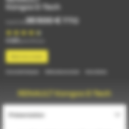
Kangoo E-Tech
35 500 €
TTC
à partir de
4.5/5
parmi 99 avis
Réservez un essai
Caractéristiques
Véhicules en stock
Avis clients
RENAULT Kangoo E-Tech
Présentation