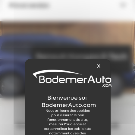
Prix et version
Renault Kangoo E-Tech
à partir de
35 500 €
TTC
X
Masquer le b
Nous utilisons des cookies
pour assurer le bon
fonctionnement du site,
Consultez
les avis Renault
mesurer l’audience et
personnaliser les publicités,
Kangoo E-Tech
notamment avec des