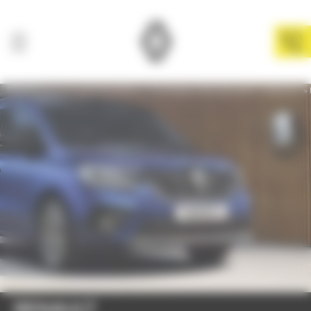
Panneau de gestion des cookies
Renault Cherbourg BodemerAuto
Catalogue véhicules neufs
Renault
RENAULT