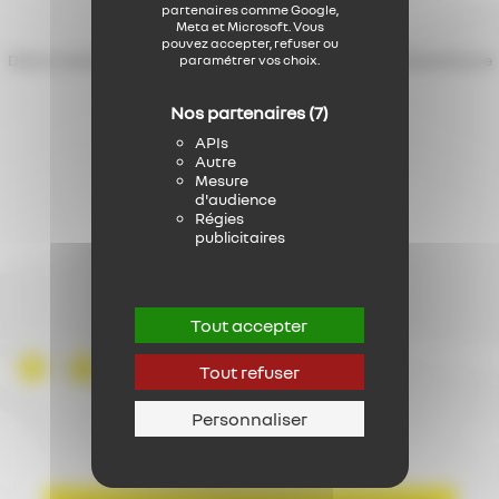
partenaires comme Google,
Meta et Microsoft. Vous
pouvez accepter, refuser ou
Découvrez les témoignages de ceux et celles ayant fait l’expérience
paramétrer vos choix.
des véhicules Renault Kangoo E-Tech
La vérité et rien que la vérité !
Nos partenaires
(7)
APIs
Autre
4,5
Mesure
d'audience
Régies
publicitaires
/5
Tout accepter
parmi 99 avis
Tout refuser
Personnaliser
Déposer un avis